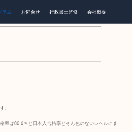
グラム
お問合せ
行政書士監修
会社概要
す。
率は80.6％と日本人合格率とそん色のないレベルにま