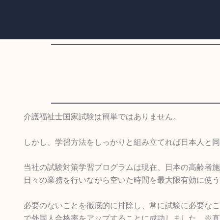
内
容
を
ス
キ
ッ
プ
介護福祉士国家試験は簡単ではありません。
しかし、学習方法をしっかりと組み立てれば日本人と同
当社の試験対策学習プログラムは現在、日本の高齢者施
日々の業務を行いながら空いた時間を最大限有効に使う
必要のないことを徹底的に排除し、常に試験に必要なこ
で外国人合格率をアップすることに成功しました。※直